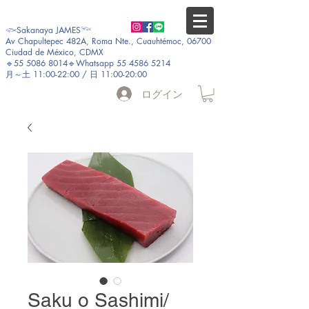
𓆟Sakanaya JAMES𓆝
Av Chapultepec 482A, Roma Nte., Cuauhtémoc, 06700
Ciudad de México, CDMX
🔹55 5086 8014🔹Whatsapp 55 4586 5214
月～土 11:00-22:00 / 日 11:00-20:00
ログイン
Saku o Sashimi/