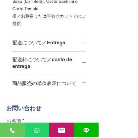
Saku (En Filete), Corte Sashimi o
Corte Temaki
柵／お刺身または手巻きカットでのご
提供
配送について／Entrega
配達の時間指定は承っておりませ
配送料について／costo de
ん。
entrega
当日中の配達をご希望の場合は、
"
ご注文を12:00までにいただけれ
商品販売の単位表示について
お店から10km未満・・・65ペソ
ば
、その日のうちに配達させてい
A menos de 10 km de la tienda - 65
ただきます。
商品名の後ろの単位は以下の通りで
pesos.
す。
お店から10km以上・・・要相談。お
No se pueden especificar los
​お問い合わせ
PZ 個
問い合わせください
plazos de entrega.
KG キログラム
A más de 10 km de la tienda -
お名前
PQT パック
póngase en contacto con nosotros.
Para entregas en el mismo día, los
配達員へのチップは含まれておりませ
pedidos deben realizarse antes de
ん。