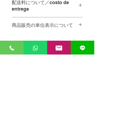
配送料について／costo de
ん。
entrega
当日中の配達をご希望の場合は、
ご注文を
12:00
までにいただけれ
お店から
10km
未満・・・
65
ペソ
ば
、その日のうちに配達させてい
商品販売の単位表示について
A menos de 10 km de la tienda - 65
ただきます。
pesos.
商品名の後ろの単位は以下の通りで
お店から
10km
以上・・・要相談。お
No se pueden especificar los
す。
問い合わせください
plazos de entrega.
​お問い合わせ
PZ
個
A más de 10 km de la tienda -
Para entregas en el mismo día, los
KG
キログラム
póngase en contacto con nosotros.
pedidos deben realizarse antes de
お名前
PQT
パック
配達員へのチップは含まれておりませ
las 12:00.
ん。
Las propinas para el personal de
reparto no están incluidas.
電話番号
メールアドレス
メッセージ