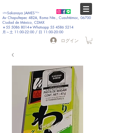
𓆟Sakanaya JAMES𓆝
Av Chapultepec 482A, Roma Nte., Cuauhtémoc, 06700
Ciudad de México, CDMX
🔹55 5086 8014🔹Whatsapp 55 4586 5214
月～土 11:00-22:00 / 日 11:00-20:00
ログイン