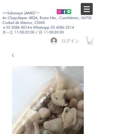
𓆟Sakanaya JAMES𓆝
Av Chapultepec 482A, Roma Nte., Cuauhtémoc, 06700
Ciudad de México, CDMX
🔹55 5086 8014🔹Whatsapp 55 4586 5214
月～土 11:00-22:00 / 日 11:00-20:00
ログイン