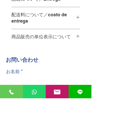
配達の時間指定は承っておりませ
配送料について／costo de
ん。
entrega
当日中の配達をご希望の場合は、
"
ご注文を12:00までにいただけれ
商品販売の単位表示について
お店から10km未満・・・65ペソ
ば
、その日のうちに配達させてい
A menos de 10 km de la tienda - 65
ただきます。
商品名の後ろの単位は以下の通りで
pesos.
す。
お店から10km以上・・・要相談。お
No se pueden especificar los
​お問い合わせ
PZ 個
問い合わせください
plazos de entrega.
KG キログラム
A más de 10 km de la tienda -
お名前
PQT パック
póngase en contacto con nosotros.
Para entregas en el mismo día, los
配達員へのチップは含まれておりませ
pedidos deben realizarse antes de
ん。
las 12:00.
Las propinas para el personal de
電話番号
reparto no están incluidas.
"
メールアドレス