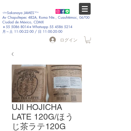
𓆟Sakanaya JAMES𓆝
Av Chapultepec 482A, Roma Nte., Cuauhtémoc, 06700
Ciudad de México, CDMX
🔹55 5086 8014🔹Whatsapp 55 4586 5214
月～土 11:00-22:00 / 日 11:00-20:00
ログイン
UJI HOJICHA
LATE 120G/ほう
じ茶ラテ120G