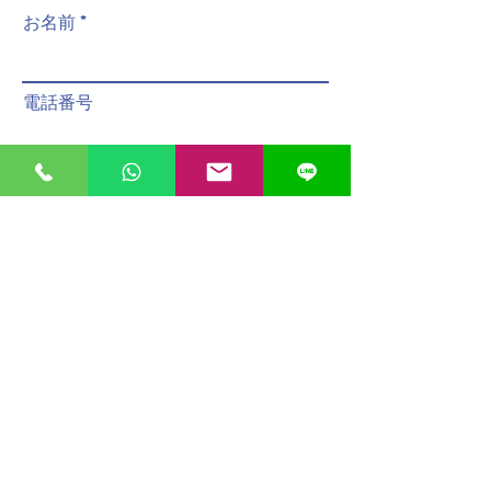
póngase en contacto con nosotros.
pedidos deben realizarse antes de
お名前
PQT
パック
配達員へのチップは含まれておりませ
las 12:00.
ん。
Las propinas para el personal de
reparto no están incluidas.
電話番号
メールアドレス
メッセージ
送信