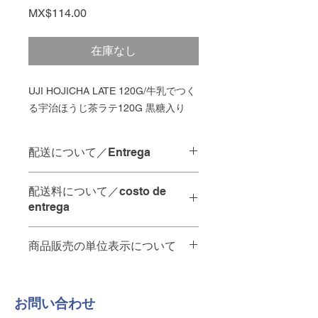
価
MX$114.00
格
在庫なし
UJI HOJICHA LATE 120G/牛乳でつく
る宇治ほうじ茶ラテ120G 黒糖入り
配送について／Entrega
配達の時間指定は承っておりませ
配送料について／costo de
ん。
entrega
当日中の配達をご希望の場合は、
ご注文を
12:00
までにいただけれ
お店から
10km
未満・・・
65
ペソ
ば
、その日のうちに配達させてい
商品販売の単位表示について
A menos de 10 km de la tienda - 65
ただきます。
pesos.
商品名の後ろの単位は以下の通りで
お店から
10km
以上・・・要相談。お
No se pueden especificar los
す。
問い合わせください
plazos de entrega.
​お問い合わせ
PZ
個
A más de 10 km de la tienda -
Para entregas en el mismo día, los
KG
キログラム