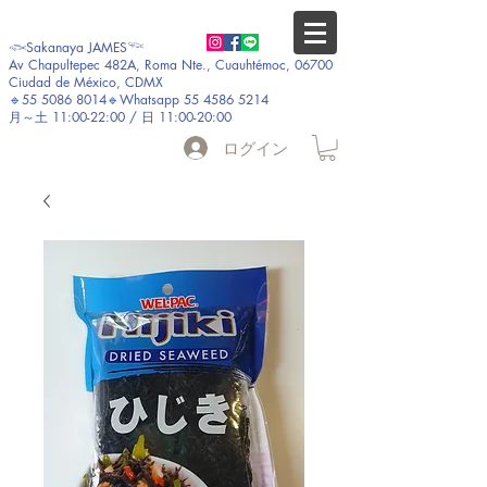
𓆟Sakanaya JAMES𓆝
Av Chapultepec 482A, Roma Nte., Cuauhtémoc, 06700
Ciudad de México, CDMX
🔹55 5086 8014🔹Whatsapp 55 4586 5214
月～土 11:00-22:00 / 日 11:00-20:00
ログイン