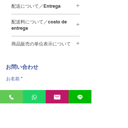
配送について／Entrega
配達の時間指定は承っておりませ
配送料について／costo de
ん。
entrega
当日中の配達をご希望の場合は、
"
ご注文を12:00までにいただけれ
商品販売の単位表示について
お店から10km未満・・・65ペソ
ば
、その日のうちに配達させてい
A menos de 10 km de la tienda - 65
ただきます。
商品名の後ろの単位は以下の通りで
pesos.
す。
お店から10km以上・・・要相談。お
No se pueden especificar los
​お問い合わせ
PZ 個
問い合わせください
plazos de entrega.
KG キログラム
A más de 10 km de la tienda -
お名前
PQT パック
póngase en contacto con nosotros.
Para entregas en el mismo día, los
配達員へのチップは含まれておりませ
pedidos deben realizarse antes de
ん。
las 12:00.
Las propinas para el personal de
電話番号
reparto no están incluidas.
"
メールアドレス