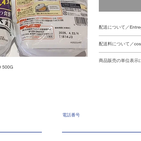
配送について／Entre
·
配達の時間指定は承
配送料について／costo 
·
当日中の配達をご希
いただければ
、その
お店から
10km
未満・
す。
商品販売の単位表示
A menos de 10 km de 
O 500G
お店から
10km
以上・
No se pueden espe
商品名の後ろの単位
い
Para entregas en 
PZ
個
A más de 10 km de la
realizarse antes d
KG
キログラム
nosotros.
PQT
パック
配達員へのチップは
Las propinas para el
incluidas.
電話番号