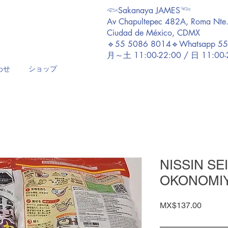
𓆟Sakanaya JAMES𓆝
Av Chapultepec 482A, Roma Nte
Ciudad de México, CDMX
🔹55 5086 8014🔹Whatsapp 5
月～土 11:00-22:00 / 日 11:00
わせ
ショップ
NISSIN SE
OKONOMIY
価
MX$137.00
格