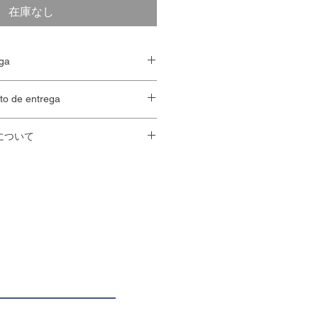
在庫なし
ga
っておりません。
de entrega
望の場合は、
ご注文を
12:00
までに
日のうちに配達させていただきま
・・
65
ペソ
について
la tienda - 65 pesos.
・・要相談。お問い合わせくださ
cificar los plazos de entrega.
は以下の通りです。
el mismo día, los pedidos deben
 tienda - póngase en contacto con
e las 12:00.
含まれておりません。
 personal de reparto no están