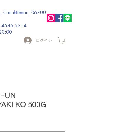
., Cuauhtémoc, 06700
5 4586 5214
-20:00
ログイン
IFUN
AKI KO 500G