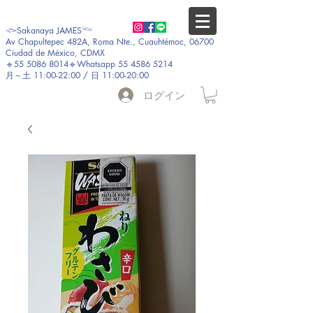
𓆟Sakanaya JAMES𓆝
Av Chapultepec 482A, Roma Nte., Cuauhtémoc, 06700
Ciudad de México, CDMX
🔹55 5086 8014🔹Whatsapp 55 4586 5214
月～土 11:00-22:00 / 日 11:00-20:00
ログイン