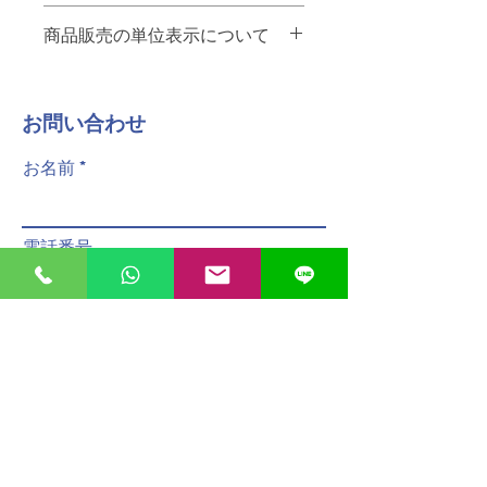
当日中の配達をご希望の場合は、
"
ご注文を12:00までにいただけれ
商品販売の単位表示について
お店から10km未満・・・65ペソ
ば
、その日のうちに配達させてい
A menos de 10 km de la tienda - 65
ただきます。
商品名の後ろの単位は以下の通りで
pesos.
す。
お店から10km以上・・・要相談。お
No se pueden especificar los
​お問い合わせ
PZ 個
問い合わせください
plazos de entrega.
KG キログラム
A más de 10 km de la tienda -
お名前
PQT パック
póngase en contacto con nosotros.
Para entregas en el mismo día, los
配達員へのチップは含まれておりませ
pedidos deben realizarse antes de
ん。
las 12:00.
Las propinas para el personal de
電話番号
reparto no están incluidas.
"
メールアドレス
メッセージ