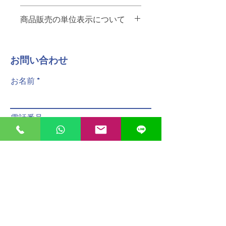
ご注文を
12:00
までにいただけれ
お店から
10km
未満・・・
65
ペソ
ば
、その日のうちに配達させてい
商品販売の単位表示について
A menos de 10 km de la tienda - 65
ただきます。
pesos.
商品名の後ろの単位は以下の通りで
お店から
10km
以上・・・要相談。お
No se pueden especificar los
す。
問い合わせください
plazos de entrega.
​お問い合わせ
PZ
個
A más de 10 km de la tienda -
Para entregas en el mismo día, los
KG
キログラム
póngase en contacto con nosotros.
pedidos deben realizarse antes de
お名前
PQT
パック
配達員へのチップは含まれておりませ
las 12:00.
ん。
Las propinas para el personal de
reparto no están incluidas.
電話番号
メールアドレス
メッセージ