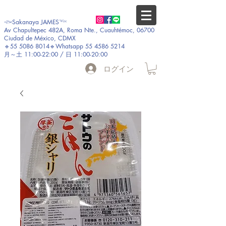
𓆟Sakanaya JAMES𓆝
Av Chapultepec 482A, Roma Nte., Cuauhtémoc, 06700
Ciudad de México, CDMX
🔹55 5086 8014🔹Whatsapp 55 4586 5214
月～土 11:00-22:00 / 日 11:00-20:00
ログイン