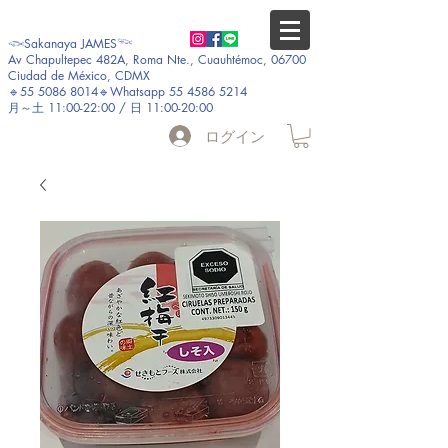
𓆟Sakanaya JAMES𓆝
Av Chapultepec 482A, Roma Nte., Cuauhtémoc, 06700
Ciudad de México, CDMX
🔹55 5086 8014🔹Whatsapp 55 4586 5214
月～土 11:00-22:00 / 日 11:00-20:00
ログイン