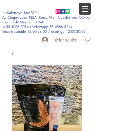
𓆟Sakanaya JAMES𓆝
Av Chapultepec 482A, Roma Nte., Cuauhtémoc, 06700
Ciudad de México, CDMX
🔹55 5086 8014🔹Whatsapp 55 4586 5214
lunes a sabado 12:00-23:00 / domingo 12:00-20:00
Iniciar sesión