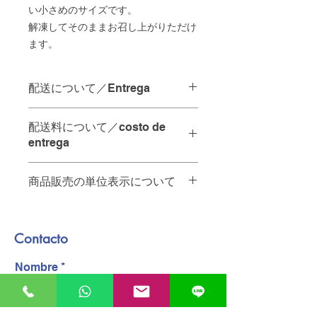
い小さめのサイズです。
解凍してそのままお召し上がりただけ
ます。
配送について／Entrega
配達の時間指定は承っておりませ
配送料について／costo de
ん。
entrega
当日中の配達をご希望の場合は、
"
ご注文を12:00までにいただけれ
商品販売の単位表示について
お店から10km未満・・・65ペソ
ば
、その日のうちに配達させてい
A menos de 10 km de la tienda - 65
ただきます。
商品名の後ろの単位は以下の通りで
pesos.
す。
お店から10km以上・・・要相談。お
No se pueden especificar los
Contacto
PZ 個
問い合わせください
plazos de entrega.
KG キログラム
A más de 10 km de la tienda -
Nombre
PQT パック
póngase en contacto con nosotros.
Para entregas en el mismo día, los
配達員へのチップは含まれておりませ
pedidos deben realizarse antes de
ん。
las 12:00.