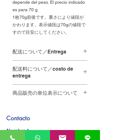
depende del peso. El precio indicado
es para 70 g.
1枚70g前後です。重さにより値段が
かわります。表示値段は70gの値段で
すので目安にしてください。
配送について／Entrega
配達の時間指定は承っておりませ
配送料について／costo de
ん。
entrega
当日中の配達をご希望の場合は、
"
ご注文を12:00までにいただけれ
商品販売の単位表示について
お店から10km未満・・・65ペソ
ば
、その日のうちに配達させてい
A menos de 10 km de la tienda - 65
ただきます。
商品名の後ろの単位は以下の通りで
pesos.
す。
お店から10km以上・・・要相談。お
No se pueden especificar los
Contacto
PZ 個
問い合わせください
plazos de entrega.
KG キログラム
A más de 10 km de la tienda -
Nombre
PQT パック
póngase en contacto con nosotros.
Para entregas en el mismo día, los
配達員へのチップは含まれておりませ