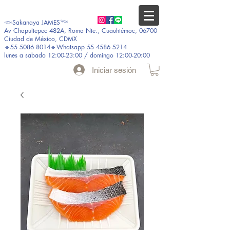
𓆟Sakanaya JAMES𓆝
Av Chapultepec 482A, Roma Nte., Cuauhtémoc, 06700
Ciudad de México, CDMX
🔹55 5086 8014🔹Whatsapp 55 4586 5214
lunes a sabado 12:00-23:00 / domingo 12:00-20:00
Iniciar sesión