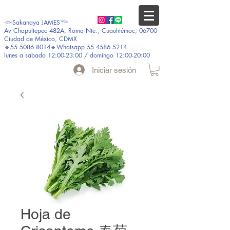
𓆟Sakanaya JAMES𓆝
Av Chapultepec 482A, Roma Nte., Cuauhtémoc, 06700
Ciudad de México, CDMX
🔹55 5086 8014🔹Whatsapp 55 4586 5214
lunes a sabado 12:00-23:00 / domingo 12:00-20:00
Iniciar sesión
Hoja de