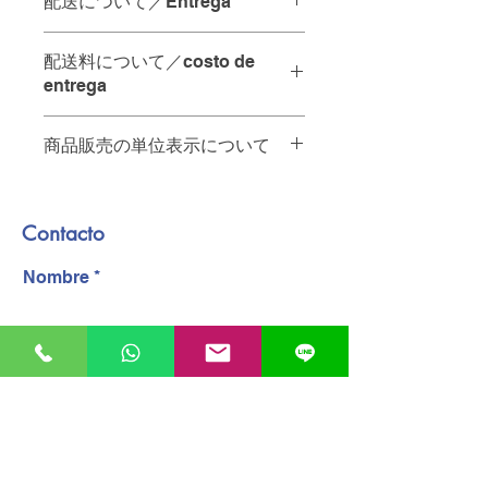
配送について／Entrega
配達の時間指定は承っておりませ
配送料について／costo de
ん。
entrega
当日中の配達をご希望の場合は、
"
ご注文を12:00までにいただけれ
商品販売の単位表示について
お店から10km未満・・・65ペソ
ば
、その日のうちに配達させてい
A menos de 10 km de la tienda - 65
ただきます。
商品名の後ろの単位は以下の通りで
pesos.
す。
お店から10km以上・・・要相談。お
No se pueden especificar los
Contacto
PZ 個
問い合わせください
plazos de entrega.
KG キログラム
A más de 10 km de la tienda -
Nombre
PQT パック
póngase en contacto con nosotros.
Para entregas en el mismo día, los
配達員へのチップは含まれておりませ
pedidos deben realizarse antes de
ん。
las 12:00.
Telefono
Las propinas para el personal de
reparto no están incluidas.
"
correo electronico