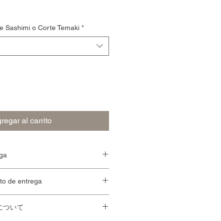
rte Sashimi o Corte Temaki
*
regar al carrito
ga
承っておりません。
de entrega
希望の場合は、
ご注文を12:00まで
その日のうちに配達させていただ
について
・・65ペソ
la tienda - 65 pesos.