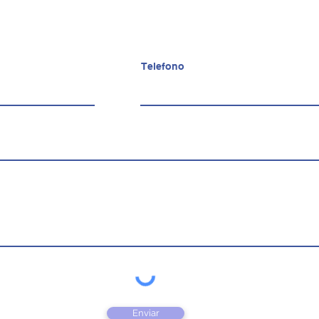
商品名の後ろの単位
お店から10km以上
No se pueden espe
PZ 個
い
KG キログラム
A más de 10 km de la
Para entregas en 
PQT パック
nosotros.
realizarse antes d
Telefono
配達員へのチップは
Las propinas para el
incluidas.
"
Enviar