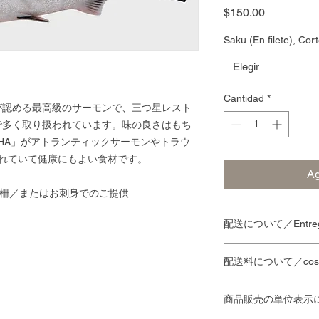
Precio
$150.00
Saku (En filete), Co
Elegir
Cantidad
*
が認める最高級のサーモンで、三つ星レスト
で多く取り扱われています。味の良さはもち
DHA」がアトランティックサーモンやトラウ
れていて健康にもよい食材です。
Ag
ashimi / 柵／またはお刺身でのご提供
配送について／Entre
配達の時間指定は
配送料について／costo 
当日中の配達をご
"
にいただければ
、
商品販売の単位表示
お店から10km未満・
きます。
A menos de 10 km de 