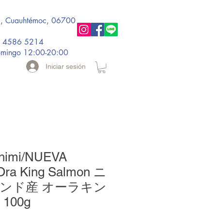
., Cuauhtémoc, 06700
5 4586 5214
omingo 12:00-20:00
Iniciar sesión
shimi/NUEVA
ra King Salmon ニ
ンド産 オーラキン
100g