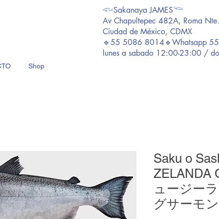
𓆟Sakanaya JAMES𓆝
Av Chapultepec 482A, Roma Nte
Ciudad de México, CDMX
🔹55 5086 8014🔹Whatsapp 5
lunes a sabado 12:00-23:00 / d
CTO
Shop
Saku o Sa
ZELANDA O
ュージーラ
グサーモン 