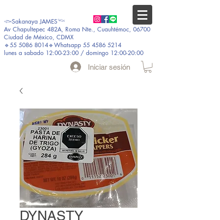
𓆟Sakanaya JAMES𓆝
Av Chapultepec 482A, Roma Nte., Cuauhtémoc, 06700
Ciudad de México, CDMX
🔹55 5086 8014🔹Whatsapp 55 4586 5214
lunes a sabado 12:00-23:00 / domingo 12:00-20:00
Iniciar sesión
DYNASTY