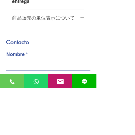
entrega
当日中の配達をご希望の場合は、
ご注文を
12:00
までにいただけれ
お店から
10km
未満・・・
65
ペソ
ば
、その日のうちに配達させてい
商品販売の単位表示について
A menos de 10 km de la tienda - 65
ただきます。
pesos.
商品名の後ろの単位は以下の通りで
お店から
10km
以上・・・要相談。お
No se pueden especificar los
す。
問い合わせください
plazos de entrega.
Contacto
PZ
個
A más de 10 km de la tienda -
Para entregas en el mismo día, los
KG
キログラム
póngase en contacto con nosotros.
pedidos deben realizarse antes de
Nombre
PQT
パック
配達員へのチップは含まれておりませ
las 12:00.
ん。
Las propinas para el personal de
Telefono
reparto no están incluidas.
correo electronico
Mensaje