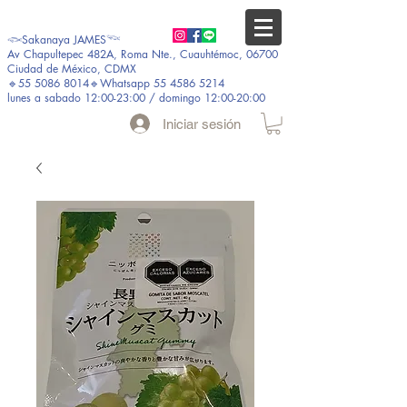
𓆟Sakanaya JAMES𓆝
Av Chapultepec 482A, Roma Nte., Cuauhtémoc, 06700
Ciudad de México, CDMX
🔹55 5086 8014🔹Whatsapp 55 4586 5214
lunes a sabado 12:00-23:00 / domingo 12:00-20:00
Iniciar sesión