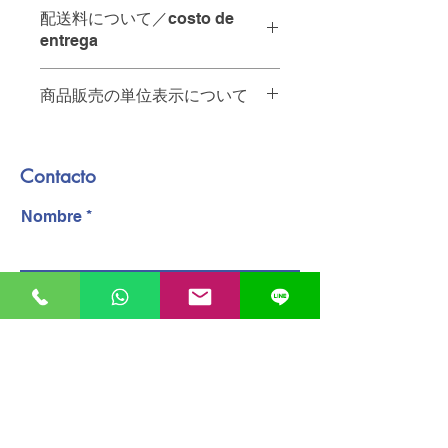
配達の時間指定は承っておりませ
配送料について／costo de
ん。
entrega
当日中の配達をご希望の場合は、
ご注文を
12:00
までにいただけれ
お店から
10km
未満・・・
65
ペソ
ば
、その日のうちに配達させてい
商品販売の単位表示について
A menos de 10 km de la tienda - 65
ただきます。
pesos.
商品名の後ろの単位は以下の通りで
お店から
10km
以上・・・要相談。お
No se pueden especificar los
す。
問い合わせください
plazos de entrega.
Contacto
PZ
個
A más de 10 km de la tienda -
Para entregas en el mismo día, los
KG
キログラム
póngase en contacto con nosotros.
pedidos deben realizarse antes de
Nombre
PQT
パック
配達員へのチップは含まれておりませ
las 12:00.
ん。
Las propinas para el personal de
Telefono
reparto no están incluidas.
correo electronico
Mensaje