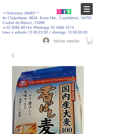
𓆟Sakanaya JAMES𓆝
Av Chapultepec 482A, Roma Nte., Cuauhtémoc, 06700
Ciudad de México, CDMX
🔹55 5086 8014🔹Whatsapp 55 4586 5214
lunes a sabado 12:00-23:00 / domingo 12:00-20:00
Iniciar sesión