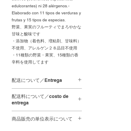
edulcorantes) ni 28 alérgenos.-
Elaborado con 11 tipos de verduras y
frutas y 15 tipos de especias.
野菜、果実のフルーティでまろやかな
甘味と酸味です
・添加物（着色料、増粘剤、甘味料）
不使用、アレルゲン２８品目不使用
・11種類の野菜・果実、15種類の香
辛料を使用してます
配送について／Entrega
配達の時間指定は承っておりませ
配送料について／costo de
ん。
entrega
当日中の配達をご希望の場合は、
ご注文を
12:00
までにいただけれ
お店から
10km
未満・・・
65
ペソ
ば
、その日のうちに配達させてい
商品販売の単位表示について
A menos de 10 km de la tienda - 65
ただきます。
pesos.
商品名の後ろの単位は以下の通りで