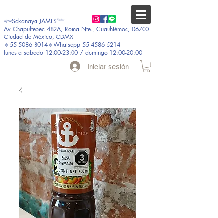
𓆟Sakanaya JAMES𓆝
Av Chapultepec 482A, Roma Nte., Cuauhtémoc, 06700
Ciudad de México, CDMX
🔹55 5086 8014🔹Whatsapp 55 4586 5214
lunes a sabado 12:00-23:00 / domingo 12:00-20:00
Iniciar sesión