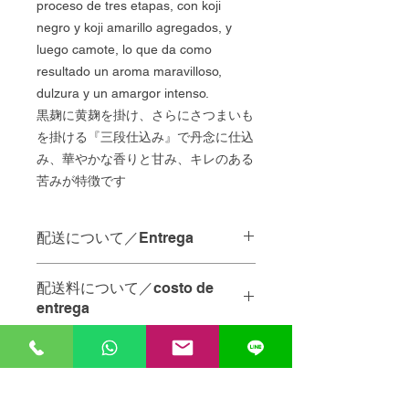
proceso de tres etapas, con koji
negro y koji amarillo agregados, y
luego camote, lo que da como
resultado un aroma maravilloso,
dulzura y un amargor intenso.
黒麹に黄麹を掛け、さらにさつまいも
を掛ける『三段仕込み』で丹念に仕込
み、華やかな香りと甘み、キレのある
苦みが特徴です
配送について／Entrega
配達の時間指定は承っておりませ
配送料について／costo de
ん。
entrega
当日中の配達をご希望の場合は、
ご注文を
12:00
までにいただけれ
お店から
10km
未満・・・
65
ペソ
ば
、その日のうちに配達させてい
商品販売の単位表示について
A menos de 10 km de la tienda - 65
ただきます。
pesos.
商品名の後ろの単位は以下の通りで
お店から
10km
以上・・・要相談。お
No se pueden especificar los