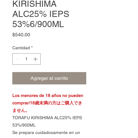
KIRISHIMA
ALC25% IEPS
53%6/900ML
Precio
$540.00
Cantidad
*
Agregar al carrito
Los menores de 18 años no pueden
comprar/18歳未満の方はご購入でき
ません。
TORAFU KIRISHIMA ALC25% IEPS
53%/900ML
Se prepara cuidadosamente en un