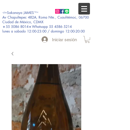
𓆟Sakanaya JAMES𓆝
Av Chapultepec 482A, Roma Nte., Cuauhtémoc, 06700
Ciudad de México, CDMX
🔹55 5086 8014🔹Whatsapp 55 4586 5214
lunes a sabado 12:00-23:00 / domingo 12:00-20:00
Iniciar sesión